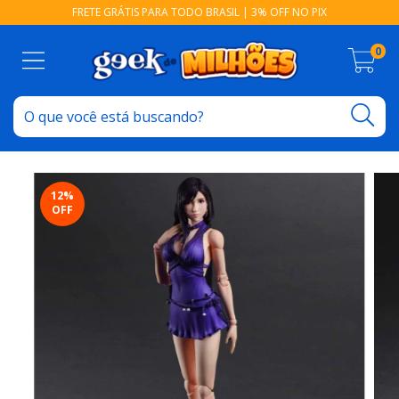
FRETE GRÁTIS PARA TODO BRASIL | 3% OFF NO PIX
0
12
%
OFF