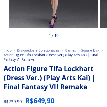
1
/
10
Início
>
Brinquedos e Colecionáveis
>
Games
>
Square Enix
>
Action Figure Tifa Lockhart (Dress Ver.) (Play Arts Kai) | Final
Fantasy VII Remake
Action Figure Tifa Lockhart
(Dress Ver.) (Play Arts Kai) |
Final Fantasy VII Remake
R$649,90
R$739,90