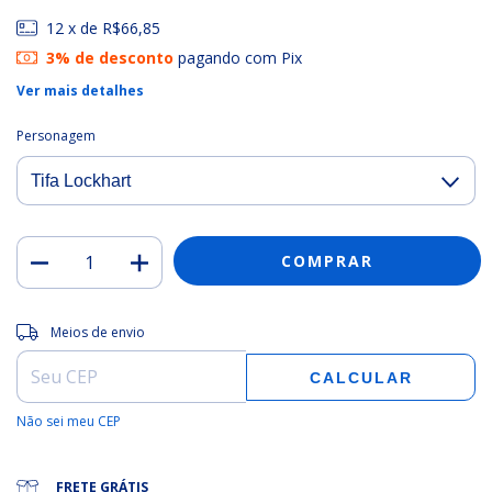
12
x de
R$66,85
3% de desconto
pagando com Pix
Ver mais detalhes
Personagem
Entregas para o CEP:
ALTERAR CEP
Meios de envio
CALCULAR
Não sei meu CEP
FRETE GRÁTIS