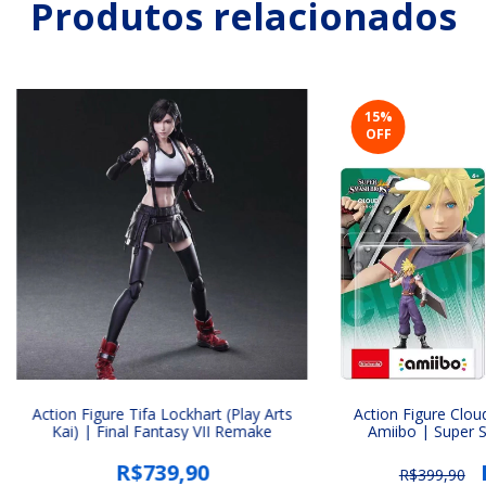
Produtos relacionados
15
%
OFF
Action Figure Tifa Lockhart (Play Arts
Action Figure Cloud
Kai) | Final Fantasy VII Remake
Amiibo | Super S
Fant
R$739,90
R$399,90