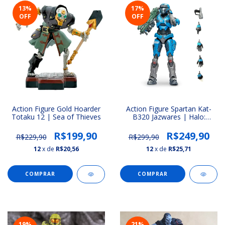
13
%
17
%
OFF
OFF
Action Figure Gold Hoarder
Action Figure Spartan Kat-
Totaku 12 | Sea of Thieves
B320 Jazwares | Halo:
Reach (The Spartan
Collection)
R$199,90
R$249,90
R$229,90
R$299,90
12
x de
R$20,56
12
x de
R$25,71
COMPRAR
COMPRAR
19
%
21
%