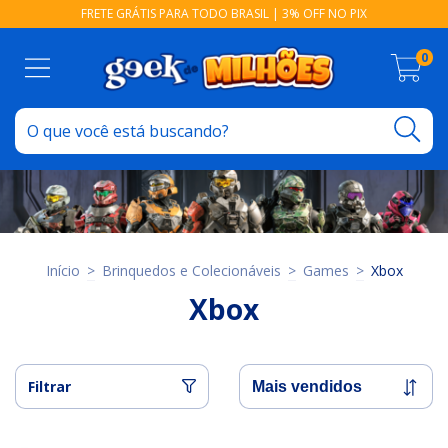
FRETE GRÁTIS PARA TODO BRASIL | 3% OFF NO PIX
0
Início
>
Brinquedos e Colecionáveis
>
Games
>
Xbox
Xbox
Filtrar