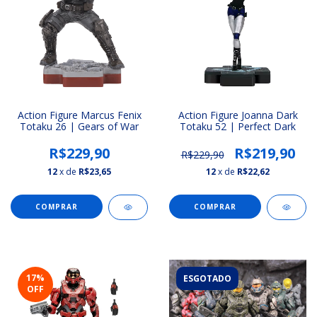
Action Figure Marcus Fenix
Action Figure Joanna Dark
Totaku 26 | Gears of War
Totaku 52 | Perfect Dark
R$229,90
R$219,90
R$229,90
12
x de
R$23,65
12
x de
R$22,62
COMPRAR
COMPRAR
17
%
ESGOTADO
OFF