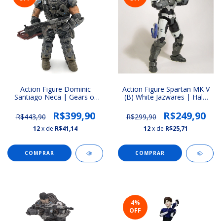
Action Figure Spartan MK V
Action Figure Dominic
(B) White Jazwares | Halo
Santiago Neca | Gears of
Infinite (The Spartan
War
Collection)
R$249,90
R$399,90
R$299,90
R$443,90
12
x de
R$25,71
12
x de
R$41,14
COMPRAR
COMPRAR
4
%
OFF