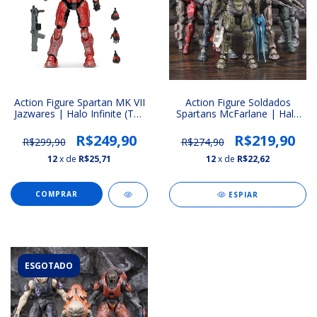
Action Figure Spartan MK VII
Action Figure Soldados
Jazwares | Halo Infinite (The
Spartans McFarlane | Halo
Spartan Collection)
5: Guardians
R$249,90
R$219,90
R$299,90
R$274,90
12
x de
R$25,71
12
x de
R$22,62
COMPRAR
ESPIAR
ESGOTADO