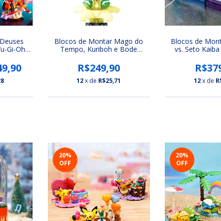
 Deuses
Blocos de Montar Mago do
Blocos de Mont
u-Gi-Oh!
Tempo, Kuriboh e Bode
vs. Seto Kaiba
elisco,
Expiatório AREA-X | Yu-Gi-Oh!
AREA-X | Yu-
M LED)
Duel Monsters
Monsters (
49,90
R$249,90
R$37
28
12
x de
R$25,71
12
x de
R
20
%
20
%
OFF
OFF