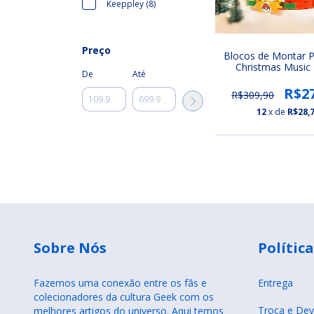
Keeppley (8)
Preço
Blocos de Montar
Christmas Music
De
Até
Keeppley (Pikachu
Natal)
R$2
R$309,90
12
x de
R$28,
Sobre Nós
Política
Fazemos uma conexão entre os fãs e
Entrega
colecionadores da cultura Geek com os
Troca e Dev
melhores artigos do universo. Aqui temos