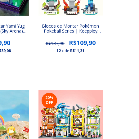
ar Yami Yugi
Blocos de Montar Pokémon
 (Sky Arena)
Pokeball Series | Keeppley
Gi-Oh! Duel
(Bulbasaur, Charmander,
COM LED)
Squirtle, Pikachu, Eevee e
9,90
R$109,90
R$137,90
Meowth)
$39,08
12
x de
R$11,31
20
%
OFF