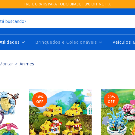
FRETE GRÁTIS PARA TODO BRASIL | 3% OFF NO PIX
Utilidades
Brinquedos e Colecionáveis
Veículos 
Montar
>
Animes
18
%
20
%
OFF
OFF