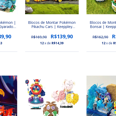
Pokémon |
Blocos de Montar Pokémon
Blocos de Mon
Gyarados,
Pikachu Cars | Keeppley
Bonsai | Keeppl
ise e
(Carros do Pikachu)
Bulbasaur, C
Squirtle e J
89,90
R$139,90
R
R$169,90
R$162,90
53
12
x de
R$14,39
12
x de
R