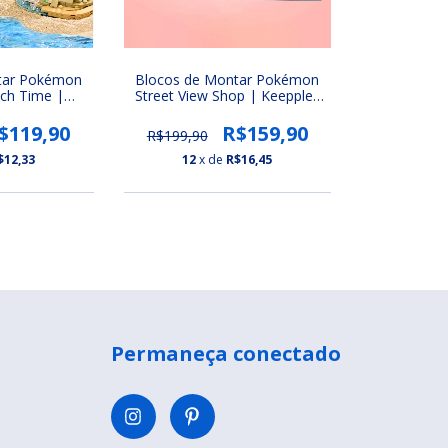
tar Pokémon
Blocos de Montar Pokémon
ch Time |
Street View Shop | Keeppley
hu, Snorlax e
(Bulbasaur, Charmander,
ck)
Squirtle e Pikachu)
$119,90
R$159,90
R$199,90
$12,33
12
x de
R$16,45
Permaneça conectado