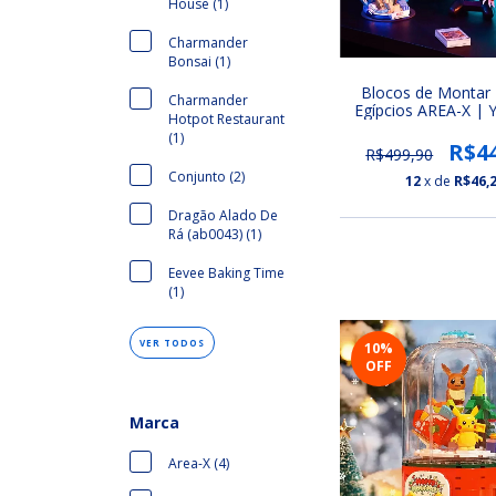
House (1)
Charmander
Bonsai (1)
Blocos de Montar
Charmander
Egípcios AREA-X | Y
Hotpot Restaurant
Duel Monsters (Ob
(1)
Slifer e Rá) (CO
R$4
R$499,90
Conjunto (2)
12
x de
R$46,
Dragão Alado De
Rá (ab0043) (1)
Eevee Baking Time
(1)
VER TODOS
10
%
OFF
Marca
Area-X (4)