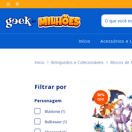
Início
Acessórios e 
Início
>
Brinquedos e Colecionáveis
>
Blocos de 
Filtrar por
30
%
OFF
Personagem
Blastoise (1)
Bulbasaur (1)