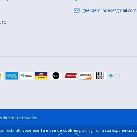
geekdemilhoes@gmail.com
Uso
 direitos reservados.
por este site
você aceita o uso de cookies
para agilizar a sua experiência 