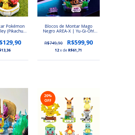
tar Pokémon
Blocos de Montar Mago
ey (Pikachu,
Negro AREA-X | Yu-Gi-Oh!
harmander,
Duel Monsters (COM LED)
igglypuff)
(Dark Magician)
$129,90
R$599,90
R$749,90
$13,36
12
x de
R$61,71
20
%
OFF