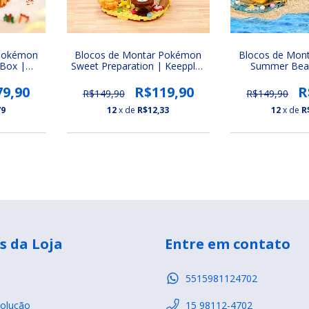
 Pokémon
Blocos de Montar Pokémon
Blocos de Mon
 Box |
Sweet Preparation | Keeppley
Summer Bea
 e Eevee
(Pikachu, Pichu e Eevee)
Keeppley (Pikac
Psydu
79,90
R$119,90
R
R$149,90
R$149,90
79
12
x de
R$12,33
12
x de
R
s da Loja
Entre em contato
5515981124702
olução
15 98112-4702