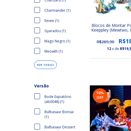
Charizard (1)
Charmander (1)
Eevee (1)
Blocos de Montar 
Keeppley (Mewtwo, 
Gyarados (1)
Venusaur, Blasto
Charizard)
R$1
Mago Negro (1)
R$269,90
12
x de
R$19,
Meowth (1)
VER TODOS
Versão
10
%
Bode Expiatório
OFF
(ab0048) (1)
Bulbasaur Bonsai
(1)
Bulbasaur Dessert