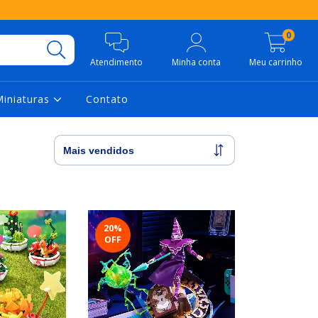
0
Atendimento
Minha conta
Meu carrinho
Miniaturas
Contato
20
%
OFF