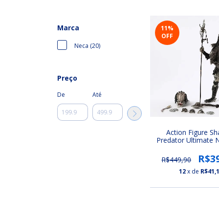
Marca
11
%
OFF
Neca (20)
Preço
De
Até
Action Figure S
Predator Ultimate 
Predador 2 (Ultimat
Predador 7
R$3
R$449,90
12
x de
R$41,