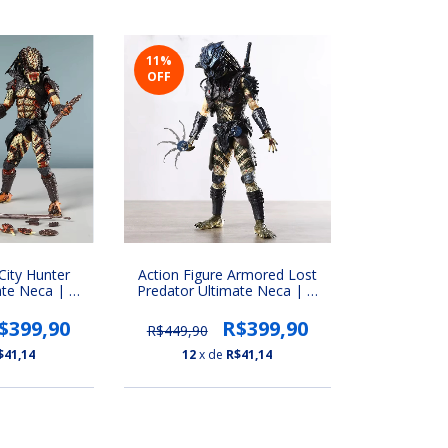
11
%
OFF
City Hunter
Action Figure Armored Lost
ate Neca | O
Predator Ultimate Neca | O
imate Series
Predador 2 (Ultimate Series
or 7)
Predador 7)
$399,90
R$399,90
R$449,90
$41,14
12
x de
R$41,14