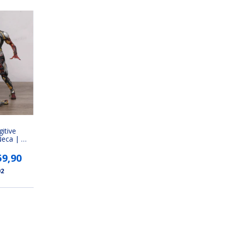
gitive
Neca | O
 Thermal
59,90
02