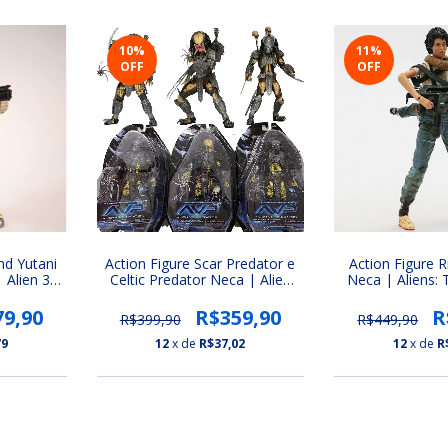
10
%
11
%
OFF
OFF
nd Yutani
Action Figure Scar Predator e
Action Figure R
Alien 3
Celtic Predator Neca | Alien
Neca | Aliens: T
vs. Predador
Wa
79,90
R$359,90
R
R$399,90
R$449,90
79
12
x de
R$37,02
12
x de
R