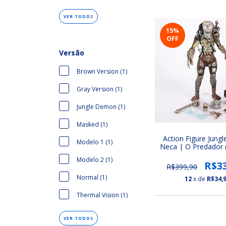
VER TODOS
15
%
OFF
Versão
Brown Version (1)
Gray Version (1)
Jungle Demon (1)
Masked (1)
Action Figure Jungl
Modelo 1 (1)
Neca | O Predador 
Series Predado
Modelo 2 (1)
R$3
R$399,90
Normal (1)
12
x de
R$34,
Thermal Vision (1)
VER TODOS