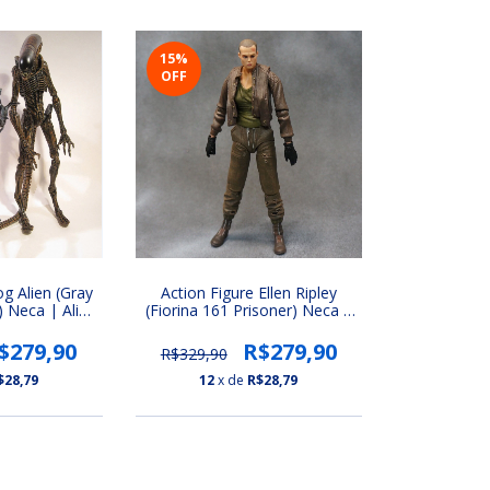
15
%
OFF
Action Figure Ellen Ripley
g Alien (Gray
(Fiorina 161 Prisoner) Neca |
 Neca | Alien
Alien 3 (Series 8)
es 8)
R$279,90
$279,90
R$329,90
12
x de
R$28,79
$28,79