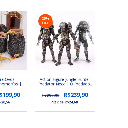
20
%
OFF
ure Ovos
Action Figure Jungle Hunter
enomorfos |
Predator Neca | O Predador
Predador
(30th Anniversary)
$199,90
R$239,90
R$299,90
$20,56
12
x de
R$24,68