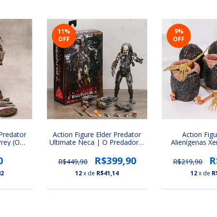
11
%
9
%
OFF
OFF
 Predator
Action Figure Elder Predator
Action Fig
Prey (O
Ultimate Neca | O Predador 2
Alienígenas X
çada)
(Ultimate Series Predador 7)
Alien vs. 
0
R$399,90
R
R$449,90
R$219,90
42
12
x de
R$41,14
12
x de
R