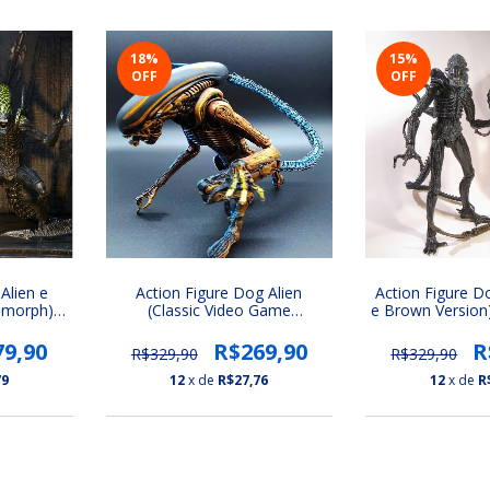
18
%
15
%
OFF
OFF
 Alien e
Action Figure Dog Alien
Action Figure Do
nomorph)
(Classic Video Game
e Brown Version)
redador
Appearance) Neca | Alien 3
3 (Seri
(Xenomorph)
79,90
R$269,90
R
R$329,90
R$329,90
79
12
x de
R$27,76
12
x de
R