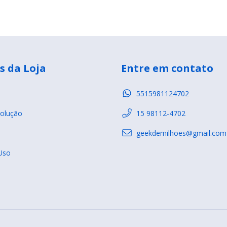
s da Loja
Entre em contato
5515981124702
olução
15 98112-4702
geekdemilhoes@gmail.com
Uso