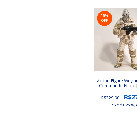
15
%
OFF
Action Figure Weyla
Commando Neca | 
(Series 8)
R$2
R$329,90
12
x de
R$28,