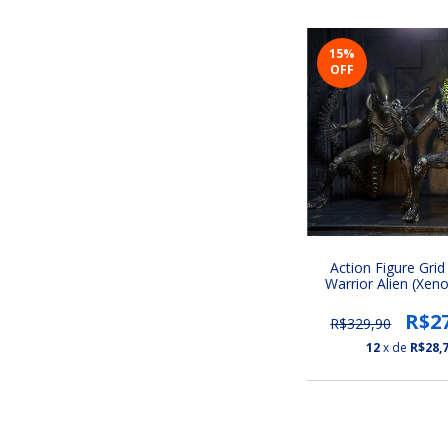
15
%
OFF
Action Figure Grid
Warrior Alien (Xe
Neca | Alien vs. P
(Series 7)
R$2
R$329,90
12
x de
R$28,