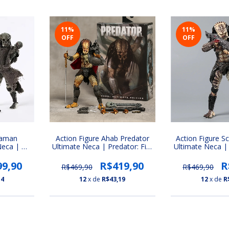
11
%
11
%
OFF
OFF
haman
Action Figure Ahab Predator
Action Figure S
Neca | O
Ultimate Neca | Predator: Fire
Ultimate Neca |
e Series
and Stone (Ultimate Series
(Ultimate Serie
)
Predador 7)
99,90
R$419,90
R
R$469,90
R$469,90
14
12
x de
R$43,19
12
x de
R