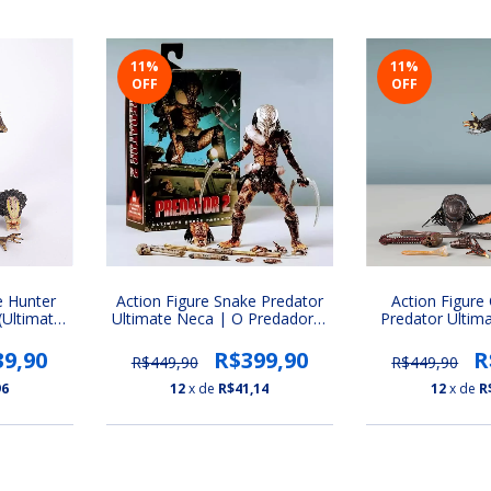
11
%
11
%
OFF
OFF
e Hunter
Action Figure Snake Predator
Action Figure 
(Ultimate
Ultimate Neca | O Predador 2
Predator Ultim
r 7)
(Ultimate Series Predador 7)
Predador 2 (Ult
Predad
39,90
R$399,90
R
R$449,90
R$449,90
96
12
x de
R$41,14
12
x de
R