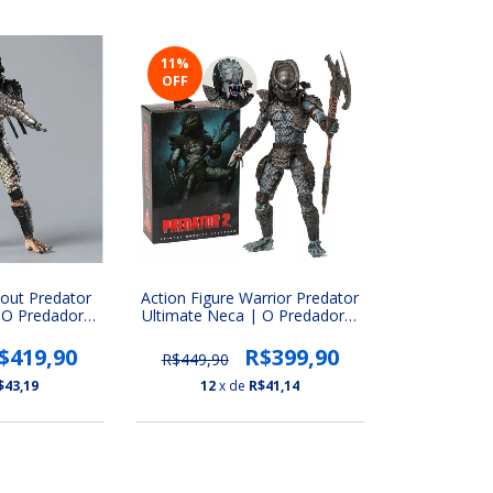
11
%
OFF
cout Predator
Action Figure Warrior Predator
 O Predador 2
Ultimate Neca | O Predador 2
s Predador 7)
(Ultimate Series Predador 7)
$419,90
R$399,90
R$449,90
$43,19
12
x de
R$41,14