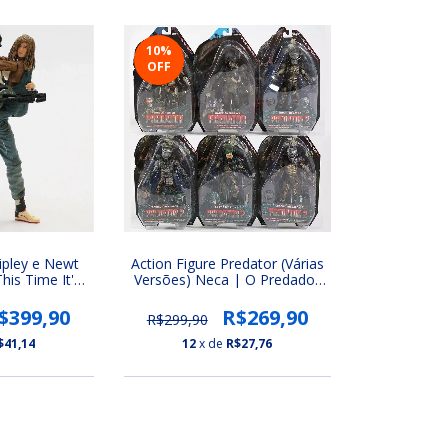
10
%
OFF
ipley e Newt
Action Figure Predator (Várias
his Time It's
Versões) Neca | O Predador
r
(Predators)
$399,90
R$269,90
R$299,90
$41,14
12
x de
R$27,76