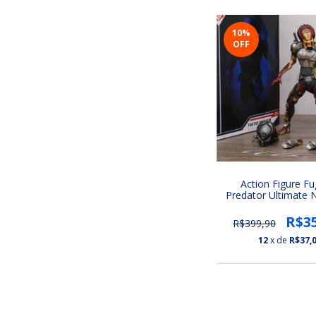
10
%
OFF
Action Figure Fu
Predator Ultimate 
Predador (Normal e
Vision)
R$3
R$399,90
12
x de
R$37,